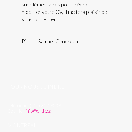
supplémentaires pour créer ou
modifier votre CV, il me fera plaisir de
vous conseiller!
Pierre-Samuel Gendreau
POUR NOUS JOINDRE
Téléphone: (514) 312-9009
Courriel:
info@elitik.ca
MONTRÉAL