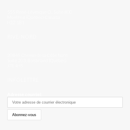
555 René-Lévesque O., Suite 800
Montréal (Québec) Canada
H2Z 1B1
RIVE-NORD
20845 Chemin de la Côte Nord
Suite 203, Boisbriand (Québec)
J7E 4H5
INFOLETTRE
Adresse courriel: